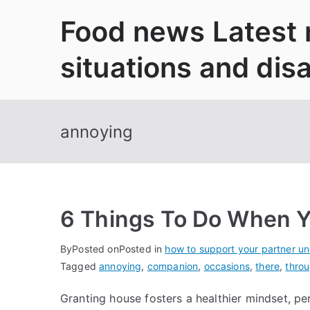
Skip
Food news Latest
to
content
situations and dis
annoying
6 Things To Do When Y
By
Posted on
Posted in
how to support your partner un
Tagged
annoying
,
companion
,
occasions
,
there
,
thro
Granting house fosters a healthier mindset, p