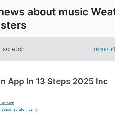
 news about music Wea
asters
 scratch
Home
หน
n App In 13 Steps 2025 Inc
 scratch
method
,
scratch
,
using