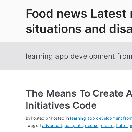
Skip
Food news Latest
to
content
situations and dis
learning app development from
The Means To Create A
Initiatives Code
By
Posted on
Posted in
learning app development from
Tagged
advanced
,
complete
,
course
,
create
,
flutter
,