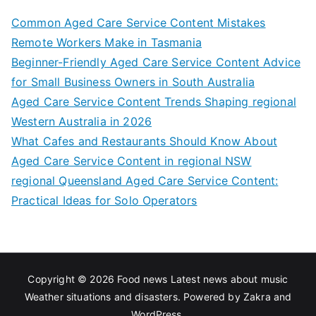
Common Aged Care Service Content Mistakes
Remote Workers Make in Tasmania
Beginner-Friendly Aged Care Service Content Advice
for Small Business Owners in South Australia
Aged Care Service Content Trends Shaping regional
Western Australia in 2026
What Cafes and Restaurants Should Know About
Aged Care Service Content in regional NSW
regional Queensland Aged Care Service Content:
Practical Ideas for Solo Operators
Copyright © 2026
Food news Latest news about music
Weather situations and disasters
. Powered by
Zakra
and
WordPress
.