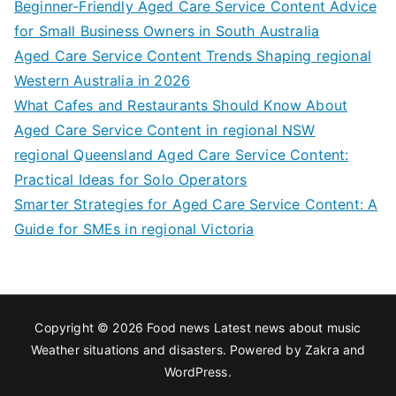
Beginner-Friendly Aged Care Service Content Advice
for Small Business Owners in South Australia
Aged Care Service Content Trends Shaping regional
Western Australia in 2026
What Cafes and Restaurants Should Know About
Aged Care Service Content in regional NSW
regional Queensland Aged Care Service Content:
Practical Ideas for Solo Operators
Smarter Strategies for Aged Care Service Content: A
Guide for SMEs in regional Victoria
Copyright © 2026
Food news Latest news about music
Weather situations and disasters
. Powered by
Zakra
and
WordPress
.