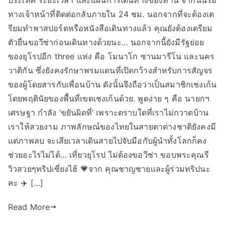
ประเทศ ระยะเวลา และแผนการเดินทางของท่าน จากนั้นรอ
ทางเจ้าหน้าที่ติดต่อกลับภายใน 24 ชม. นอกจากที่จะต้องเต
รียมทำพาสปอร์ตหรือหนังสือเดินทางแล้ว คุณยังต้องเตรียม
ตัวยื่นขอวีซ่าก่อนเดินทางด้วยนะ… นอกจากนี้ยังมีรัฐย่อย
ของยุโรปอีก three แห่ง คือ โมนาโก ซานมารีโน และนคร
วาติกัน ซึ่งยังคงรักษาพรมแดนที่เปิดกว้างสำหรับการสัญจร
ของผู้โดยสารกับเพื่อนบ้าน ดังนั้นจึงถือว่าเป็นสมาชิกเชงเก้น
โดยพฤตินัยของพื้นที่เขตเชงเก้นด้วย. พูดง่าย ๆ คือ นายกฯ
เศรษฐา กำลัง ‘ขยันผิดที่’ เพราะตราบใดที่เราไม่กวาดบ้าน
เราให้สวยงาม ภาพลักษณ์ของไทยในสายตาต่างชาติยังคงมี
แต่ภาพลบ จะเสียเวลาเดินสายไปจับมือกับผู้นำทั้งโลกก็คง
ช่วยอะไรไม่ได้… เที่ยวยุโรป ไม่ต้องขอวีซ่า ขอบพระคุณรี
วิวสวยๆทริปเซี่ยงไฮ้ 💗จาก คุณชาญชายเเละผู้ร่วมทริปนะ
คะ ✈️ […]
Read More