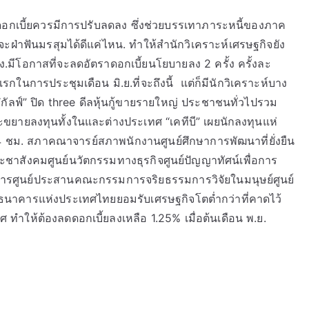
าดอกเบี้ยควรมีการปรับลดลง ซึ่งช่วยบรรเทาภาระหนี้ของภาค
ทยจะฝ่าฟันมรสุมได้ดีแค่ไหน. ทำให้สำนักวิเคราะห์เศรษฐกิจยัง
.มีโอกาสที่จะลดอัตราดอกเบี้ยนโยบายลง 2 ครั้ง ครั้งละ
ในการประชุมเดือน มิ.ย.ที่จะถึงนี้ แต่ก็มีนักวิเคราะห์บาง
กัลฟ์” ปิด three ดีลหุ้นกู้ขายรายใหญ่ ประชาชนทั่วไปรวม
และขยายลงทุนทั้งในและต่างประเทศ “เคทีบี” เผยนักลงทุนแห่
24 ชม. สภาคณาจารย์สภาพนักงานศูนย์ศึกษาการพัฒนาที่ยั่งยืน
าสังคมศูนย์นวัตกรรมทางธุรกิจศูนย์ปัญญาทัศน์เพื่อการ
สารศูนย์ประสานคณะกรรมการจริยธรรมการวิจัยในมนุษย์ศูนย์
าคารแห่งประเทศไทยยอมรับเศรษฐกิจโตต่ำกว่าที่คาดไว้
ศ ทำให้ต้องลดดอกเบี้ยลงเหลือ 1.25% เมื่อต้นเดือน พ.ย.