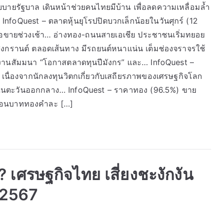
ยบายรัฐบาล เดินหน้าช่วยคนไทยมีบ้าน เพื่อลดความเหลื่อมล้ำ
oQuest – ตลาดหุ้นยุโรปปิดบวกเล็กน้อยในวันศุกร์ (12
ื้อขายช่วงเช้า… อ่างทอง-ถนนสายเอเชีย ประชาชนเริ่มทยอย
สงกรานต์ ตลอดเส้นทาง มีรถยนต์หนาแน่น เต็มช่องจราจรใช้
านสัมมนา “โอกาสตลาดทุนปีมังกร” และ… InfoQuest –
.) เนื่องจากนักลงทุนวิตกเกี่ยวกับเสถียรภาพของเศรษฐกิจโลก
ึ้นในตะวันออกกลาง… InfoQuest – ราคาทอง (96.5%) ขาย
้งก่อนบาททองคำละ […]
 เศรษฐกิจไทย เสี่ยงชะงักงัน
 2567