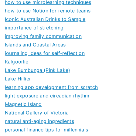
how to use microlearning techniques
how to use Notion for remote teams
Iconic Australian Drinks to Sample
importance of stretching
improving family communication
Islands and Coastal Areas
journaling ideas for self-reflection
Kalgoorlie
Lake Bumbunga (Pink Lake)
Lake Hillier
learning app development from scratch
light exposure and circadian rhythm
Magnetic Island
National Gallery of Victoria
natural anti-aging ingredients
personal finance tips for millennials