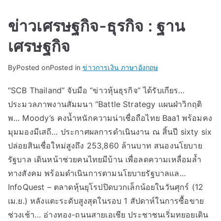
ข่าวเศรษฐกิจ-ธุรกิจ : ฐาน
เศรษฐกิจ
By
Posted on
Posted in
ข่าวการเงิน ภาษาอังกฤษ
“SCB Thailand” จับมือ “ข่าวหุ้นธุรกิจ” ได้รับเกียร…
ประมวลภาพงานสัมมนา “Battle Strategy แผนฝ่าวิกฤติ
พ… Moody’s คงน้ำหนักความน่าเชื่อถือไทย Baa1 พร้อมคง
มุมมองมีเสถี… ประกาศผลการดำเนินงาน ณ สิ้นปี sixty six
ปล่อยสินเชื่อใหม่สูงถึง 253,860 ล้านบาท สนองนโยบาย
รัฐบาล เดินหน้าช่วยคนไทยมีบ้าน เพื่อลดความเหลื่อมล้ำ
ทางสังคม พร้อมดำเนินการตามนโยบายรัฐบาลแล…
InfoQuest – ตลาดหุ้นยุโรปปิดบวกเล็กน้อยในวันศุกร์ (12
เม.ย.) หลังแตะระดับสูงสุดในรอบ 1 สัปดาห์ในการซื้อขาย
ช่วงเช้า… อ่างทอง-ถนนสายเอเชีย ประชาชนเริ่มทยอยเดิน